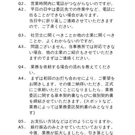
Q2.
営業時間内に電話がつながらないのですが。
A2.
平日の日中は委託先での作業中など、電話に
出ることができない場合があります。
当日中に折り返しご連絡させていただきます
ので、ご了承ください。
Q3.
社労士に聞くべきことか他の士業に聞くべき
ことか、よくわからないのですが。
A3.
問題ございません。当事務所では対応できな
い場合、他の士業のご紹介もさせていただき
ますのでまずはご連絡ください。
Q4.
業務を依頼する場合の流れを教えてくださ
い。
A4.
まずは初回のお打ち合わせにより、ご要望を
お聞きします。その後ご納得いただき、正式
にご依頼いただくことになりましたら、業務
委託に関する基本契約書ならびに個別契約書
を締結させていただきます。(スポットなど、
業務によっては業務委託契約書のみとなりま
す)
Q5.
お支払い方法などはどのようになりますか。
A5.
銀行振込のみとさせていただいております。
今後、業務が拡大しましたら、引き落としな